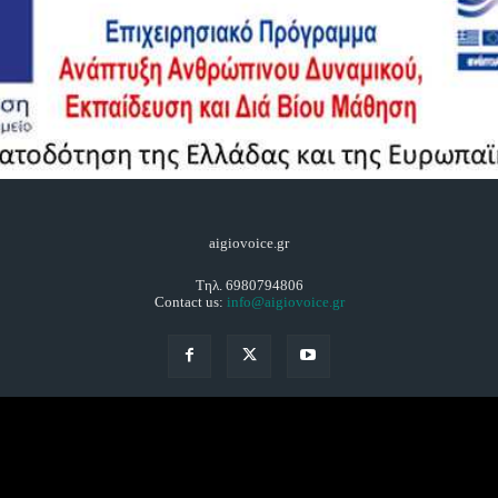
aigiovoice.gr
Τηλ. 6980794806
Contact us:
info@aigiovoice.gr