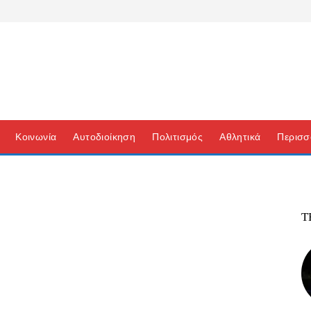
Κοινωνία
Αυτοδιοίκηση
Πολιτισμός
Αθλητικά
Περισσ
Τ