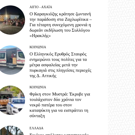
ΑΊΓΙΟ - ΑΧΑΪ́Α
Ο Καραγκιόζης κράτησε ζωντανή
την παράδοση στα Ζαχλωρίτικα –
Για τέταρτη συνεχόμενη χρονιά η
δωρεάν εκδήλωση του Συλλόγου
«Ηρακλής»
ΚΟΙΝΩΝΊΑ
Ο Ελληνικός Ερυθρός Σταυρός
ενημερώνει τους πολίτες για τα
μέτρα ασφαλείας μετά την
πυρκαγιά στις πληγείσες περιοχές
της Δ. Αττικής
ΚΟΙΝΩΝΊΑ
Φρίκη στον Μυστρά: Έκρυβε για
τουλάχιστον δύο χρόνια τον
νεκρό πατέρα του στον
καταψύκτη για να εισπράττει τη
σύνταξη
ΕΛΛΆΔΑ