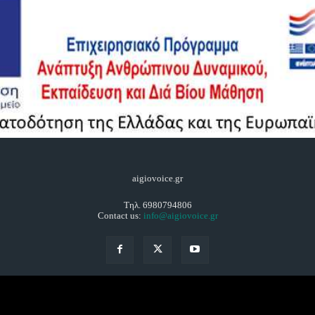
aigiovoice.gr
Τηλ. 6980794806
Contact us:
info@aigiovoice.gr