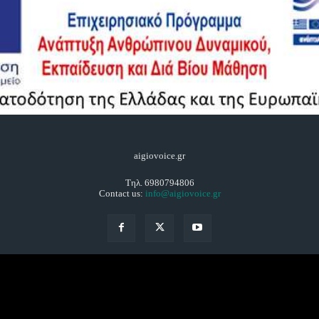
aigiovoice.gr
Τηλ. 6980794806
Contact us:
info@aigiovoice.gr