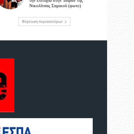
την επιτυχία στην Ταϊβάν της
Νικολίτσας Σαμικού (φωτο)
Φόρτωση περισσοτέρων