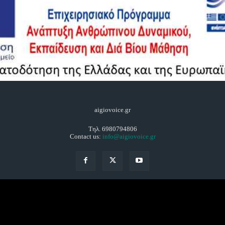
aigiovoice.gr
Τηλ. 6980794806
Contact us:
info@aigiovoice.gr