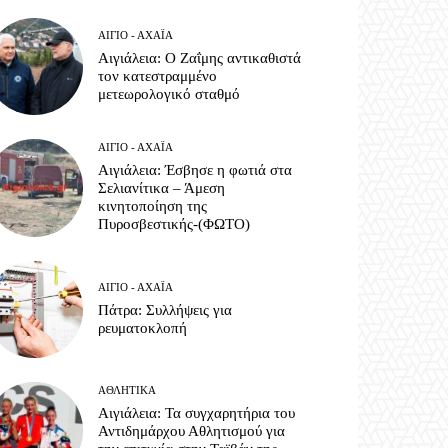
ΑΊΓΙΟ - ΑΧΑΪ́Α
Αιγιάλεια: O Ζαΐμης αντικαθιστά
τον κατεστραμμένο
μετεωρολογικό σταθμό
ΑΊΓΙΟ - ΑΧΑΪ́Α
Αιγιάλεια: Έσβησε η φωτιά στα
Σελιανίτικα – Άμεση
κινητοποίηση της
Πυροσβεστικής-(ΦΩΤΟ)
ΑΊΓΙΟ - ΑΧΑΪ́Α
Πάτρα: Συλλήψεις για
ρευματοκλοπή
ΑΘΛΗΤΙΚΆ
Αιγιάλεια: Τα συγχαρητήρια του
Αντιδημάρχου Αθλητισμού για