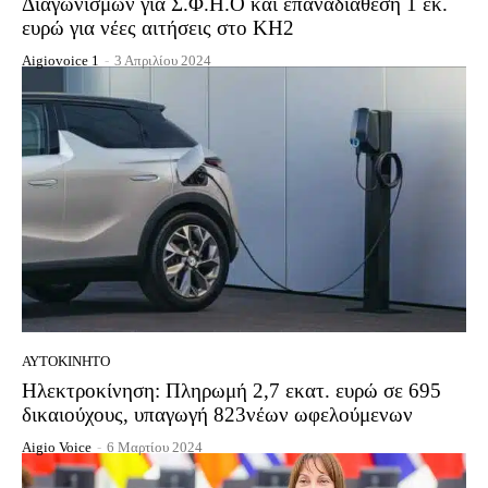
Διαγωνισμών για Σ.Φ.Η.Ο και επαναδιάθεση 1 εκ.
ευρώ για νέες αιτήσεις στο ΚΗ2
Aigiovoice 1
-
3 Απριλίου 2024
ΑΥΤΟΚΊΝΗΤΟ
Ηλεκτροκίνηση: Πληρωμή 2,7 εκατ. ευρώ σε 695
δικαιούχους, υπαγωγή 823νέων ωφελούμενων
Aigio Voice
-
6 Μαρτίου 2024