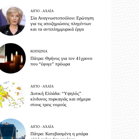
ΑΊΓΙΟ - ΑΧΑΪ́Α
Σία Αναγνωστοπούλου: Ερώτηση
για τις αποζημιώσεις πληγέντων
και τα αντιπλημμυρικά έργα
ΚΟΙΝΩΝΊΑ
Πάτρα: Θρήνος για τον 41χρονο
που “έφυγε” πρόωρα
ΑΊΓΙΟ - ΑΧΑΪ́Α
Δυτική Ελλάδα: “Υψηλός”
κίνδυνος πυρκαγιάς και σήμερα
στους τρεις νομούς
ΑΊΓΙΟ - ΑΧΑΪ́Α
Πάτρα: Κατεβασμένη η μπάρα