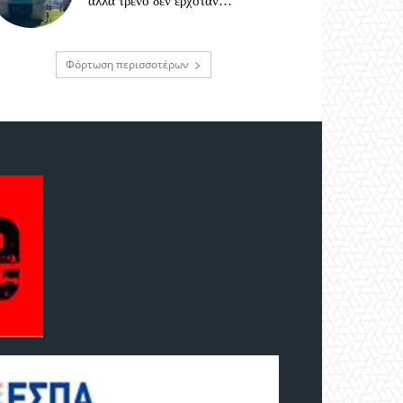
αλλά τρένο δεν ερχόταν…
Φόρτωση περισσοτέρων