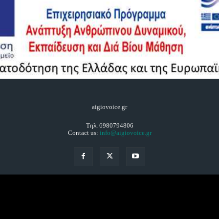
aigiovoice.gr
Τηλ. 6980794806
Contact us:
info@aigiovoice.gr