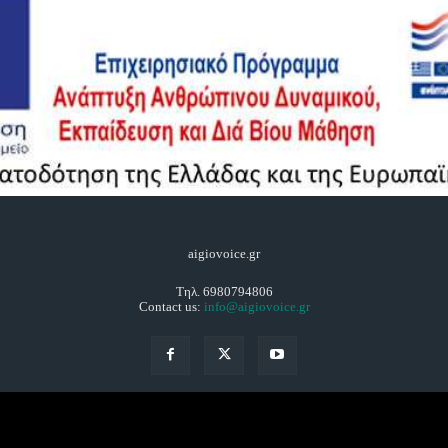
aigiovoice.gr
Τηλ. 6980794806
Contact us:
info@aigiovoice.gr