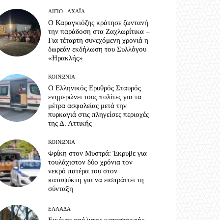
ΑΊΓΙΟ - ΑΧΑΪ́Α
Ο Καραγκιόζης κράτησε ζωντανή
την παράδοση στα Ζαχλωρίτικα –
Για τέταρτη συνεχόμενη χρονιά η
δωρεάν εκδήλωση του Συλλόγου
«Ηρακλής»
ΚΟΙΝΩΝΊΑ
Ο Ελληνικός Ερυθρός Σταυρός
ενημερώνει τους πολίτες για τα
μέτρα ασφαλείας μετά την
πυρκαγιά στις πληγείσες περιοχές
της Δ. Αττικής
ΚΟΙΝΩΝΊΑ
Φρίκη στον Μυστρά: Έκρυβε για
τουλάχιστον δύο χρόνια τον
νεκρό πατέρα του στον
καταψύκτη για να εισπράττει τη
σύνταξη
ΕΛΛΆΔΑ