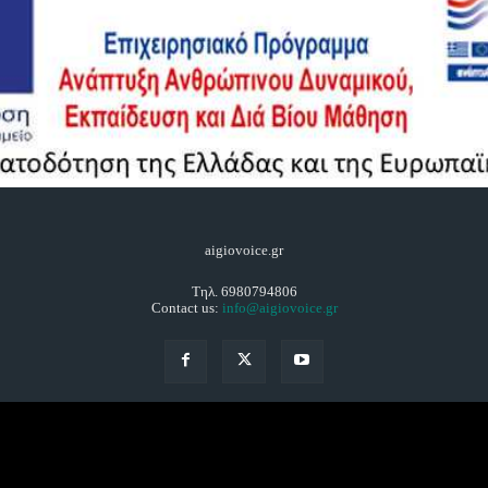
aigiovoice.gr
Τηλ. 6980794806
Contact us:
info@aigiovoice.gr