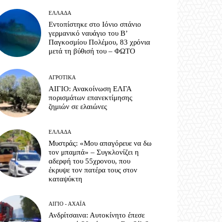
ΕΛΛΆΔΑ
Εντοπίστηκε στο Ιόνιο σπάνιο
γερμανικό ναυάγιο του Β’
Παγκοσμίου Πολέμου, 83 χρόνια
μετά τη βύθισή του – ΦΩΤΟ
ΑΓΡΟΤΙΚΆ
ΑΙΓΙΟ: Ανακοίνωση ΕΛΓΑ
πορισμάτων επανεκτίμησης
ζημιών σε ελαιώνες
ΕΛΛΆΔΑ
Μυστράς: «Μου απαγόρευε να δω
τον μπαμπά» – Συγκλονίζει η
αδερφή του 55χρονου, που
έκρυψε τον πατέρα τους στον
καταψύκτη
ΑΊΓΙΟ - ΑΧΑΪ́Α
Ανδρίτσαινα: Αυτοκίνητο έπεσε