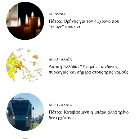
ΚΟΙΝΩΝΊΑ
Πάτρα: Θρήνος για τον 41χρονο που
“έφυγε” πρόωρα
ΑΊΓΙΟ - ΑΧΑΪ́Α
Δυτική Ελλάδα: “Υψηλός” κίνδυνος
πυρκαγιάς και σήμερα στους τρεις νομούς
ΑΊΓΙΟ - ΑΧΑΪ́Α
Πάτρα: Κατεβασμένη η μπάρα αλλά τρένο
δεν ερχόταν…