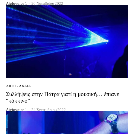
Aigiovoice 1
-
20 Νοεμβρίου 2022
ΑΊΓΙΟ - ΑΧΑΪ́Α
Συλλήψεις στην Πάτρα γιατί η μουσική… έπιανε
“κόκκινο”
Aigiovoice 1
-
24 Σεπτεμβρίου 2022