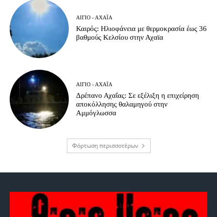
ΑΊΓΙΟ - ΑΧΑΪ́Α
Καιρός: Ηλιοφάνεια με θερμοκρασία έως 36
βαθμούς Κελσίου στην Αχαϊα
ΑΊΓΙΟ - ΑΧΑΪ́Α
Δρέπανο Αχαΐας: Σε εξέλιξη η επιχείρηση
αποκόλλησης θαλαμηγού στην
Αμμόγλωσσα
Φόρτωση περισσοτέρων