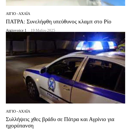
ΑΊΓΙΟ - ΑΧΑΪ́Α
ΠΑΤΡΑ: Συνελήφθη υπεύθυνος κλαμπ στο Ρίο
Aigiovoice 1
-
19 Μαΐου 2025
ΑΊΓΙΟ - ΑΧΑΪ́Α
Συλλήψεις χθες βράδυ σε Πάτρα και Αγρίνιο για
ηχορύπανση