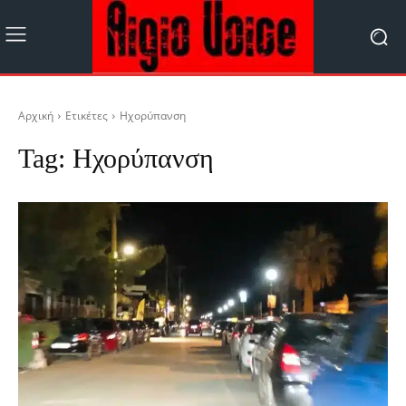
Αρχική
Ετικέτες
Ηχορύπανση
Tag:
Ηχορύπανση