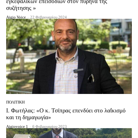
εγκεφαλικών επεισοδίων στον πυρήνα της
συζήτησης »
Aigio Voice
-
22 Φεβρουαρίου 2024
ΠΟΛΙΤΙΚΉ
Ι. Φωτήλας: «O κ. Τσίπρας επενδύει στο λαΐκισμό
και τη δημαγωγία»
Aigiovoice 1
-
6 Φεβρουαρίου 2023