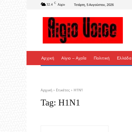
C
32.4
Aigio
Τετάρτη, 5 Αυγούστου, 2026
Αρχική
Αίγιο – Αχαΐα
Πολιτική
Ελλάδα
Αρχική
Ετικέτες
Η1Ν1
Tag:
Η1Ν1