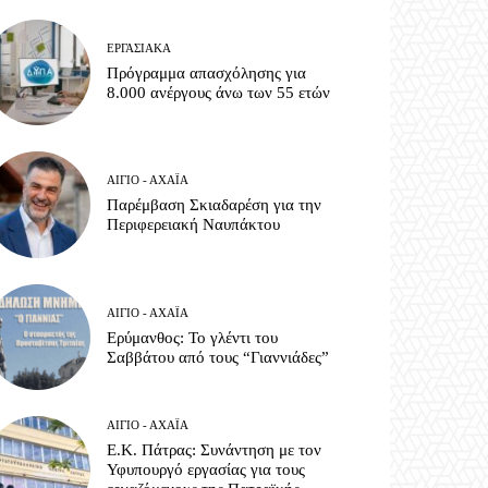
ΕΡΓΑΣΙΑΚΆ
Πρόγραμμα απασχόλησης για
8.000 ανέργους άνω των 55 ετών
ΑΊΓΙΟ - ΑΧΑΪ́Α
Παρέμβαση Σκιαδαρέση για την
Περιφερειακή Ναυπάκτου
ΑΊΓΙΟ - ΑΧΑΪ́Α
Ερύμανθος: Το γλέντι του
Σαββάτου από τους “Γιαννιάδες”
ΑΊΓΙΟ - ΑΧΑΪ́Α
Ε.Κ. Πάτρας: Συνάντηση με τον
Υφυπουργό εργασίας για τους