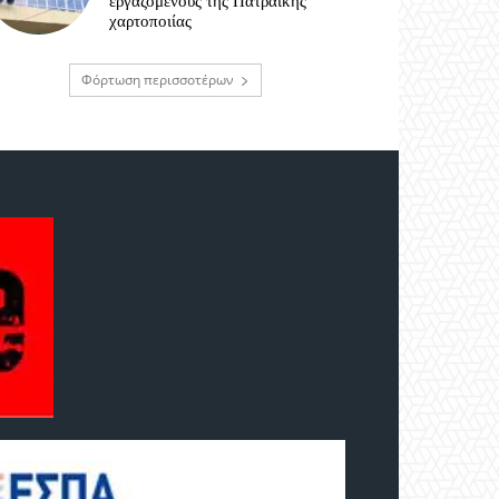
εργαζόμενους της Πατραϊκής
χαρτοποιίας
Φόρτωση περισσοτέρων