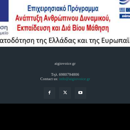
aigiovoice.gr
Τηλ. 6980794806
Contact us:
info@aigiovoice.gr