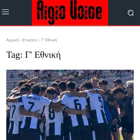
Αρχική
Ετικέτες
Γ' Εθνική
Tag:
Γ' Εθνική