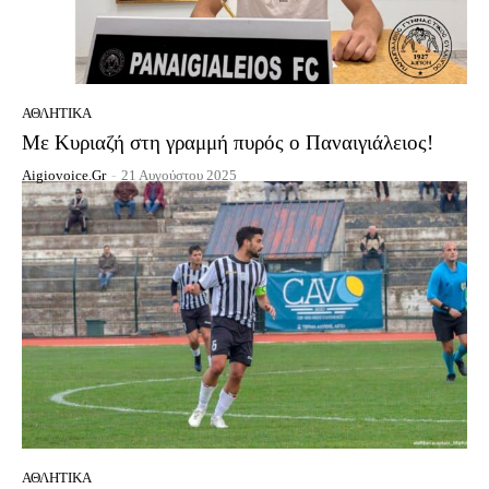
ΑΘΛΗΤΙΚΆ
Με Κυριαζή στη γραμμή πυρός ο Παναιγιάλειος!
Aigiovoice.gr
-
21 Αυγούστου 2025
ΑΘΛΗΤΙΚΆ