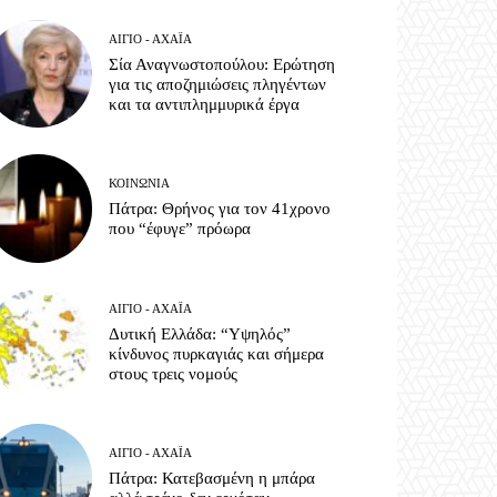
ΑΊΓΙΟ - ΑΧΑΪ́Α
Σία Αναγνωστοπούλου: Ερώτηση
για τις αποζημιώσεις πληγέντων
και τα αντιπλημμυρικά έργα
ΚΟΙΝΩΝΊΑ
Πάτρα: Θρήνος για τον 41χρονο
που “έφυγε” πρόωρα
ΑΊΓΙΟ - ΑΧΑΪ́Α
Δυτική Ελλάδα: “Υψηλός”
κίνδυνος πυρκαγιάς και σήμερα
στους τρεις νομούς
ΑΊΓΙΟ - ΑΧΑΪ́Α
Πάτρα: Κατεβασμένη η μπάρα