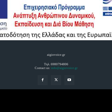
aigiovoice.gr
Τηλ. 6980794806
Contact us:
info@aigiovoice.gr