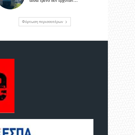
αλλά τρένο δεν ερχόταν…
Φόρτωση περισσοτέρων