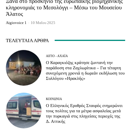
Ξανά στο προσκήνιο της ευρωπαϊκής βιομηχανικής
κληρονομιάς το Μεσολόγγι – Μέσω του Μουσείου
Άλατος
Aigiovoice 1
-
10 Μαΐου 2025
ΤΕΛΕΥΤΑΊΑ ΆΡΘΡΑ
ΑΊΓΙΟ - ΑΧΑΪ́Α
Ο Καραγκιόζης κράτησε ζωντανή την
παράδοση στα Ζαχλωρίτικα – Για τέταρτη
συνεχόμενη χρονιά η δωρεάν εκδήλωση του
Συλλόγου «Ηρακλής»
ΚΟΙΝΩΝΊΑ
Ο Ελληνικός Ερυθρός Σταυρός ενημερώνει
τους πολίτες για τα μέτρα ασφαλείας μετά
την πυρκαγιά στις πληγείσες περιοχές της
Δ. Αττικής