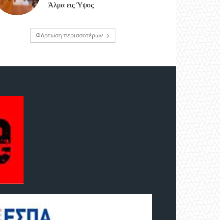
Άλμα εις Ύψος
Φόρτωση περισσοτέρων