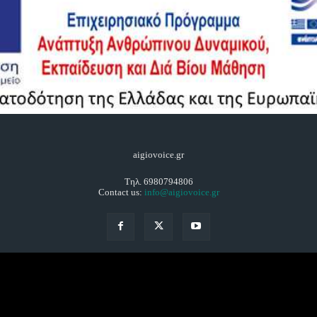
aigiovoice.gr
Τηλ. 6980794806
Contact us:
info@aigiovoice.gr