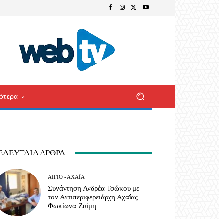
ότερα
ΕΛΕΥΤΑΊΑ ΆΡΘΡΑ
ΑΊΓΙΟ - ΑΧΑΪ́Α
Συνάντηση Ανδρέα Τσώκου με
τον Αντιπεριφερειάρχη Αχαΐας
Φωκίωνα Ζαΐμη