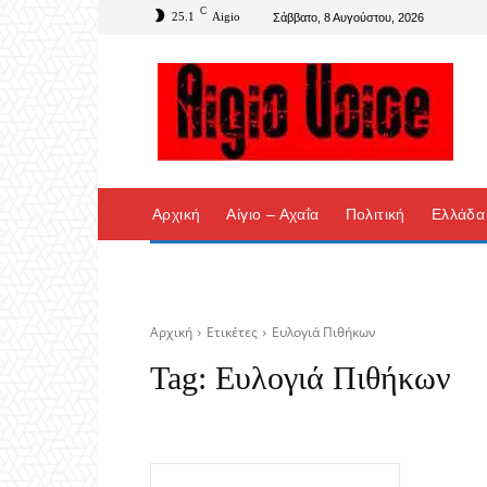
C
25.1
Aigio
Σάββατο, 8 Αυγούστου, 2026
Αρχική
Αίγιο – Αχαΐα
Πολιτική
Ελλάδα
Αρχική
Ετικέτες
Ευλογιά Πιθήκων
Tag:
Ευλογιά Πιθήκων