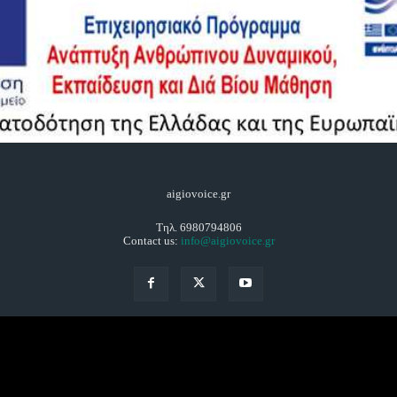
aigiovoice.gr
Τηλ. 6980794806
Contact us:
info@aigiovoice.gr