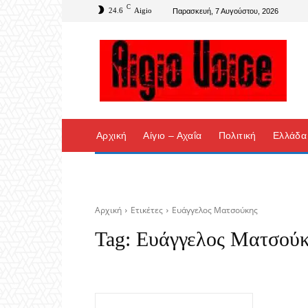
C
24.6
Aigio
Παρασκευή, 7 Αυγούστου, 2026
Αρχική
Αίγιο – Αχαΐα
Πολιτική
Ελλάδα
Αρχική
Ετικέτες
Ευάγγελος Ματσούκης
Tag:
Ευάγγελος Ματσού