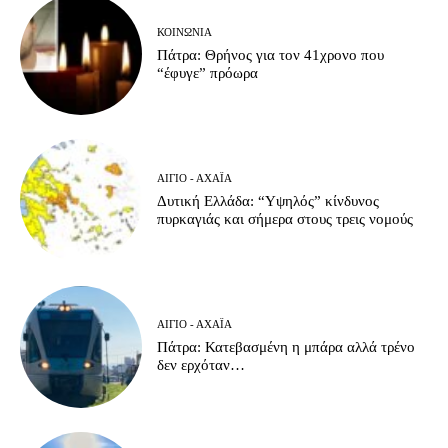
ΚΟΙΝΩΝΊΑ
Πάτρα: Θρήνος για τον 41χρονο που
“έφυγε” πρόωρα
ΑΊΓΙΟ - ΑΧΑΪ́Α
Δυτική Ελλάδα: “Υψηλός” κίνδυνος
πυρκαγιάς και σήμερα στους τρεις νομούς
ΑΊΓΙΟ - ΑΧΑΪ́Α
Πάτρα: Κατεβασμένη η μπάρα αλλά τρένο
δεν ερχόταν…