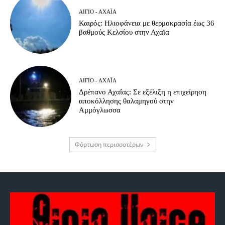
ΑΊΓΙΟ - ΑΧΑΪ́Α
Καιρός: Ηλιοφάνεια με θερμοκρασία έως 36
βαθμούς Κελσίου στην Αχαϊα
ΑΊΓΙΟ - ΑΧΑΪ́Α
Δρέπανο Αχαΐας: Σε εξέλιξη η επιχείρηση
αποκόλλησης θαλαμηγού στην
Αμμόγλωσσα
Φόρτωση περισσοτέρων