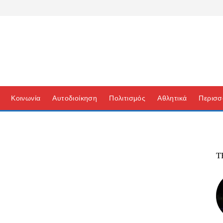
Κοινωνία
Αυτοδιοίκηση
Πολιτισμός
Αθλητικά
Περισσ
Τ