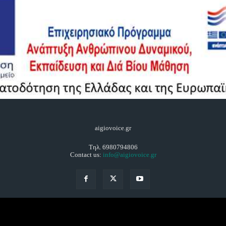
aigiovoice.gr
Τηλ. 6980794806
Contact us:
info@aigiovoice.gr