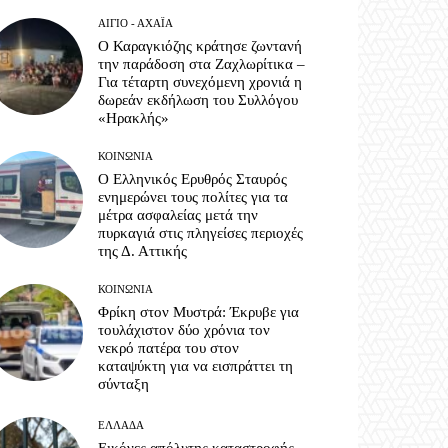
ΑΊΓΙΟ - ΑΧΑΪ́Α
Ο Καραγκιόζης κράτησε ζωντανή
την παράδοση στα Ζαχλωρίτικα –
Για τέταρτη συνεχόμενη χρονιά η
δωρεάν εκδήλωση του Συλλόγου
«Ηρακλής»
ΚΟΙΝΩΝΊΑ
Ο Ελληνικός Ερυθρός Σταυρός
ενημερώνει τους πολίτες για τα
μέτρα ασφαλείας μετά την
πυρκαγιά στις πληγείσες περιοχές
της Δ. Αττικής
ΚΟΙΝΩΝΊΑ
Φρίκη στον Μυστρά: Έκρυβε για
τουλάχιστον δύο χρόνια τον
νεκρό πατέρα του στον
καταψύκτη για να εισπράττει τη
σύνταξη
ΕΛΛΆΔΑ