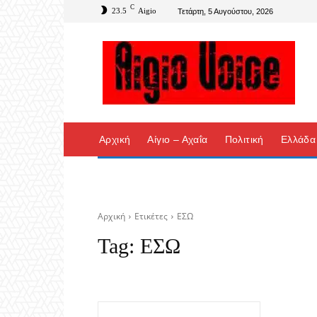
C
23.5
Aigio
Τετάρτη, 5 Αυγούστου, 2026
Αρχική
Αίγιο – Αχαΐα
Πολιτική
Ελλάδα
Αρχική
Ετικέτες
ΕΣΩ
Tag:
ΕΣΩ