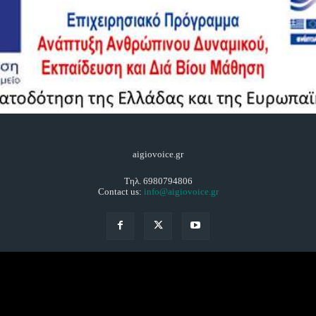
aigiovoice.gr
Τηλ. 6980794806
Contact us:
info@aigiovoice.gr