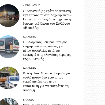
ΑΊΓΙΟ - ΑΧΑΪ́Α
Ο Καραγκιόζης κράτησε ζωντανή
την παράδοση στα Ζαχλωρίτικα –
Για τέταρτη συνεχόμενη χρονιά η
δωρεάν εκδήλωση του Συλλόγου
«Ηρακλής»
ΚΟΙΝΩΝΊΑ
Ο Ελληνικός Ερυθρός Σταυρός
ενημερώνει τους πολίτες για τα
μέτρα ασφαλείας μετά την
πυρκαγιά στις πληγείσες περιοχές
της Δ. Αττικής
ΚΟΙΝΩΝΊΑ
Φρίκη στον Μυστρά: Έκρυβε για
τουλάχιστον δύο χρόνια τον
νεκρό πατέρα του στον
καταψύκτη για να εισπράττει τη
σύνταξη
ΕΛΛΆΔΑ