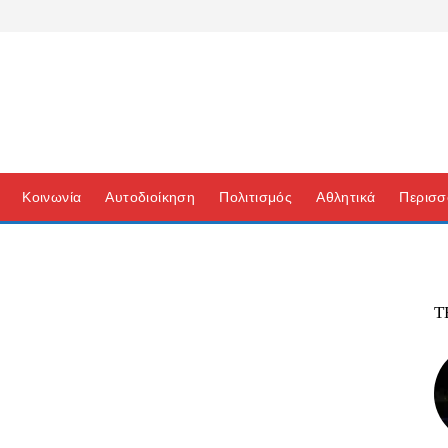
Κοινωνία
Αυτοδιοίκηση
Πολιτισμός
Αθλητικά
Περισσ
Τ