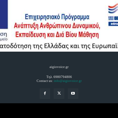
aigiovoice.gr
Τηλ. 6980794806
Contact us:
info@aigiovoice.gr