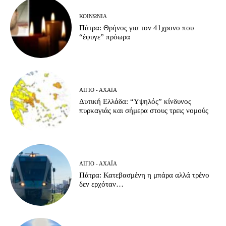
ΚΟΙΝΩΝΊΑ
Πάτρα: Θρήνος για τον 41χρονο που
“έφυγε” πρόωρα
ΑΊΓΙΟ - ΑΧΑΪ́Α
Δυτική Ελλάδα: “Υψηλός” κίνδυνος
πυρκαγιάς και σήμερα στους τρεις νομούς
ΑΊΓΙΟ - ΑΧΑΪ́Α
Πάτρα: Κατεβασμένη η μπάρα αλλά τρένο
δεν ερχόταν…