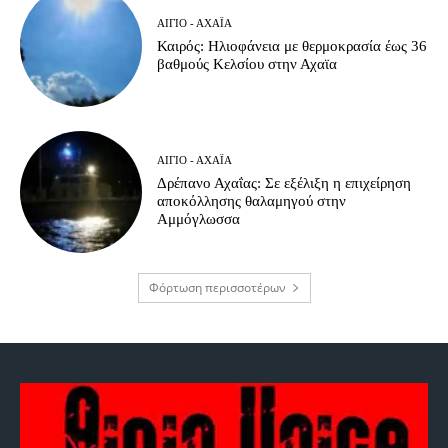
ΑΊΓΙΟ - ΑΧΑΪ́Α
Καιρός: Ηλιοφάνεια με θερμοκρασία έως 36
βαθμούς Κελσίου στην Αχαϊα
ΑΊΓΙΟ - ΑΧΑΪ́Α
Δρέπανο Αχαΐας: Σε εξέλιξη η επιχείρηση
αποκόλλησης θαλαμηγού στην
Αμμόγλωσσα
Φόρτωση περισσοτέρων