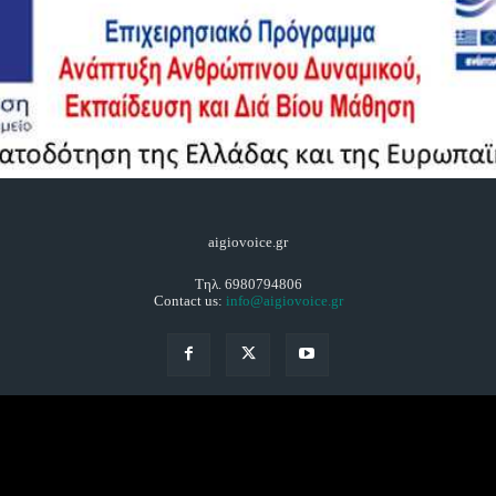
aigiovoice.gr
Τηλ. 6980794806
Contact us:
info@aigiovoice.gr