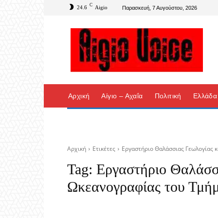
C
24.6
Aigio
Παρασκευή, 7 Αυγούστου, 2026
Αρχική
Αίγιο – Αχαΐα
Πολιτική
Ελλάδα
Αρχική
Ετικέτες
Εργαστήριο Θαλάσσιας Γεωλογίας 
Tag:
Εργαστήριο Θαλάσσ
Ωκεανογραφίας του Τμήμ