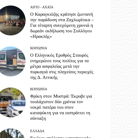
ΑΊΓΙΟ - ΑΧΑΪ́Α
Ο Καραγκιόζης κράτησε ζωντανή
την παράδοση στα Ζαχλωρίτικα –
Για τέταρτη συνεχόμενη χρονιά η
δωρεάν εκδήλωση του Συλλόγου
«Ηρακλής»
ΚΟΙΝΩΝΊΑ
Ο Ελληνικός Ερυθρός Σταυρός
ενημερώνει τους πολίτες για τα
μέτρα ασφαλείας μετά την
πυρκαγιά στις πληγείσες περιοχές
της Δ. Αττικής
ΚΟΙΝΩΝΊΑ
Φρίκη στον Μυστρά: Έκρυβε για
τουλάχιστον δύο χρόνια τον
νεκρό πατέρα του στον
καταψύκτη για να εισπράττει τη
σύνταξη
ΕΛΛΆΔΑ