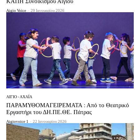
ΚΑΠΗ Συνοικισμού Αιγίου
Aigio Voice
-
29 Ιανουαρίου 2026
ΑΊΓΙΟ - ΑΧΑΪ́Α
ΠΑΡΑΜΥΘΟΜΑΓΕΙΡΕΜΑΤΑ : Από το Θεατρικό
Εργαστήρι του ΔΗ.ΠΕ.ΘΕ. Πάτρας
Aigiovoice 1
-
22 Ιανουαρίου 2026