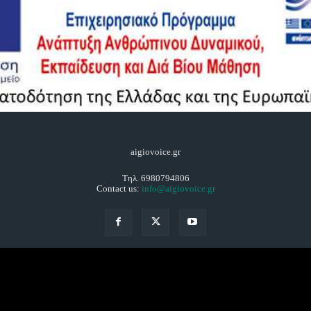
aigiovoice.gr
Τηλ. 6980794806
Contact us:
info@aigiovoice.gr