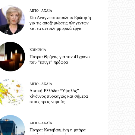
ΑΊΓΙΟ - ΑΧΑΪ́Α
Σία Αναγνωστοπούλου: Ερώτηση
για τις αποζημιώσεις πληγέντων
και τα αντιπλημμυρικά έργα
ΚΟΙΝΩΝΊΑ
Πάτρα: Θρήνος για τον 41χρονο
που “έφυγε” πρόωρα
ΑΊΓΙΟ - ΑΧΑΪ́Α
Δυτική Ελλάδα: “Υψηλός”
κίνδυνος πυρκαγιάς και σήμερα
στους τρεις νομούς
ΑΊΓΙΟ - ΑΧΑΪ́Α
Πάτρα: Κατεβασμένη η μπάρα