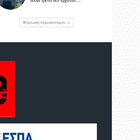
αλλά τρένο δεν ερχόταν…
Φόρτωση περισσοτέρων