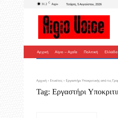
C
31.2
Aigio
Τετάρτη, 5 Αυγούστου, 2026
Αρχική
Αίγιο – Αχαΐα
Πολιτική
Ελλάδα
Αρχική
Ετικέτες
Εργαστήρι Υποκριτικής από τις Γρ
Tag:
Εργαστήρι Υποκριτι