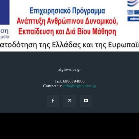
aigiovoice.gr
Τηλ. 6980794806
Contact us:
info@aigiovoice.gr