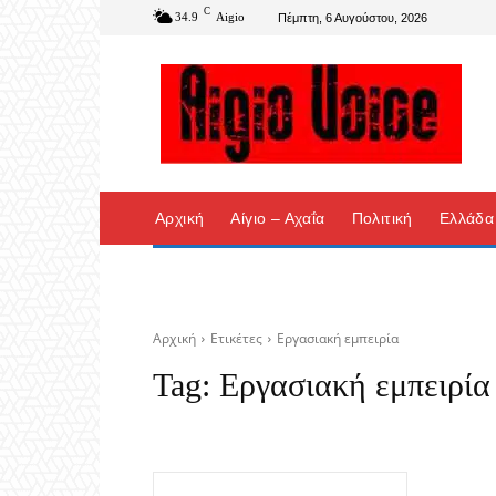
C
34.9
Aigio
Πέμπτη, 6 Αυγούστου, 2026
Αρχική
Αίγιο – Αχαΐα
Πολιτική
Ελλάδα
Αρχική
Ετικέτες
Εργασιακή εμπειρία
Tag:
Εργασιακή εμπειρία