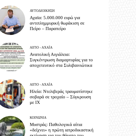
ΑΥΤΟΔΙΟΊΚΗΣΗ
Αχαϊα: 5.000.000 ευρώ για
αντιπλημμυρική θωράκιση σε
Πείρο – Παραπείρο
ΑΊΓΙΟ - ΑΧΑΪ́Α
Ανατολική Αιγιάλεια:
Συγκέντρωση διαμαρτυρίας για το
αποχετευτικό στα Συλιβαινιώτικα
ΑΊΓΙΟ - ΑΧΑΪ́Α
Ηλεία: Ντελιβεράς τραυματίστηκε
σοβαρά σε τροχαίο – Σύγκρουση
με ΙΧ
ΚΟΙΝΩΝΊΑ
Μυστράς: Παθολογικά αίτια
«δείχνει» η πρώτη ιατροδικαστική
εκτίμηση για τον θάνατο του