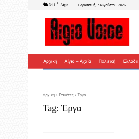
C
34.1
Aigio
Παρασκευή, 7 Αυγούστου, 2026
Αρχική
Αίγιο – Αχαΐα
Πολιτική
Ελλάδα
Αρχική
Ετικέτες
Έργα
Tag:
Έργα