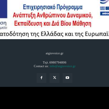
aigiovoice.gr
Τηλ. 6980794806
Contact us:
info@aigiovoice.gr