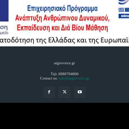
aigiovoice.gr
Τηλ. 6980794806
Contact us:
info@aigiovoice.gr