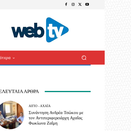
ότερα
ΕΛΕΥΤΑΊΑ ΆΡΘΡΑ
ΑΊΓΙΟ - ΑΧΑΪ́Α
Συνάντηση Ανδρέα Τσώκου με
τον Αντιπεριφερειάρχη Αχαΐας
Φωκίωνα Ζαΐμη