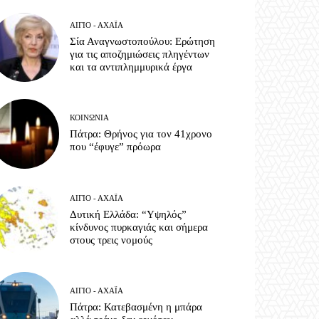
ΑΊΓΙΟ - ΑΧΑΪ́Α
Σία Αναγνωστοπούλου: Ερώτηση
για τις αποζημιώσεις πληγέντων
και τα αντιπλημμυρικά έργα
ΚΟΙΝΩΝΊΑ
Πάτρα: Θρήνος για τον 41χρονο
που “έφυγε” πρόωρα
ΑΊΓΙΟ - ΑΧΑΪ́Α
Δυτική Ελλάδα: “Υψηλός”
κίνδυνος πυρκαγιάς και σήμερα
στους τρεις νομούς
ΑΊΓΙΟ - ΑΧΑΪ́Α
Πάτρα: Κατεβασμένη η μπάρα