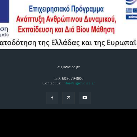
aigiovoice.gr
Τηλ. 6980794806
Contact us:
info@aigiovoice.gr