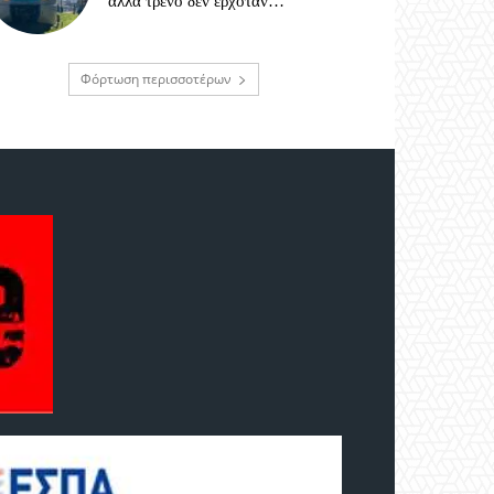
αλλά τρένο δεν ερχόταν…
Φόρτωση περισσοτέρων