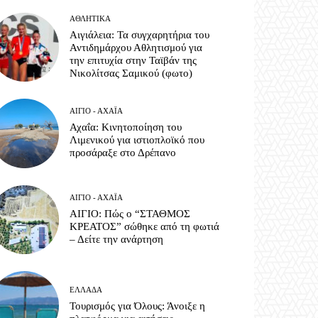
ΑΘΛΗΤΙΚΆ
Αιγιάλεια: Τα συγχαρητήρια του
Αντιδημάρχου Αθλητισμού για
την επιτυχία στην Ταϊβάν της
Νικολίτσας Σαμικού (φωτο)
ΑΊΓΙΟ - ΑΧΑΪ́Α
Αχαΐα: Κινητοποίηση του
Λιμενικού για ιστιοπλοϊκό που
προσάραξε στο Δρέπανο
ΑΊΓΙΟ - ΑΧΑΪ́Α
ΑΙΓΙΟ: Πώς ο “ΣΤΑΘΜΟΣ
ΚΡΕΑΤΟΣ” σώθηκε από τη φωτιά
– Δείτε την ανάρτηση
ΕΛΛΆΔΑ
Τουρισμός για Όλους: Άνοιξε η