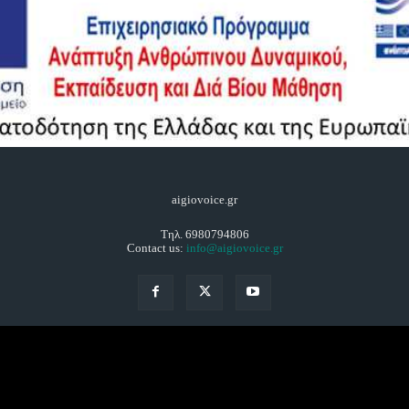
aigiovoice.gr
Τηλ. 6980794806
Contact us:
info@aigiovoice.gr