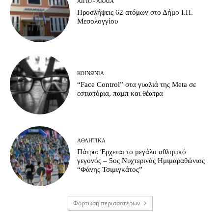
ΑΊΓΙΟ - ΑΧΑΪ́Α
Προσλήψεις 62 ατόμων στο Δήμο Ι.Π.
Μεσολογγίου
ΚΟΙΝΩΝΊΑ
“Face Control” στα γυαλιά της Meta σε
εστιατόρια, παμπ και θέατρα
ΑΘΛΗΤΙΚΆ
Πάτρα: Έρχεται το μεγάλο αθλητικό
γεγονός – 5ος Νυχτερινός Ημιμαραθώνιος
“Φάνης Τσιμιγκάτος”
Φόρτωση περισσοτέρων