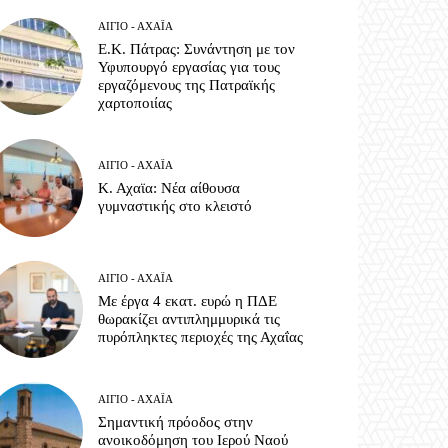
ΑΊΓΙΟ - ΑΧΑΪ́Α
Ε.Κ. Πάτρας: Συνάντηση με τον
Υφυπουργό εργασίας για τους
εργαζόμενους της Πατραϊκής
χαρτοποιίας
ΑΊΓΙΟ - ΑΧΑΪ́Α
Κ. Αχαϊα: Νέα αίθουσα
γυμναστικής στο κλειστό
ΑΊΓΙΟ - ΑΧΑΪ́Α
Με έργα 4 εκατ. ευρώ η ΠΔΕ
θωρακίζει αντιπλημμυρικά τις
πυρόπληκτες περιοχές της Αχαΐας
ΑΊΓΙΟ - ΑΧΑΪ́Α
Σημαντική πρόοδος στην
ανοικοδόμηση του Ιερού Ναού