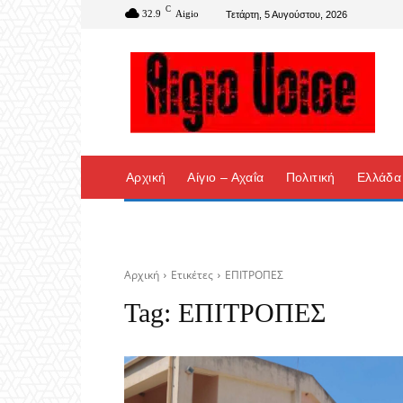
C
32.9
Aigio
Τετάρτη, 5 Αυγούστου, 2026
Αρχική
Αίγιο – Αχαΐα
Πολιτική
Ελλάδα
Αρχική
Ετικέτες
ΕΠΙΤΡΟΠΕΣ
Tag:
ΕΠΙΤΡΟΠΕΣ