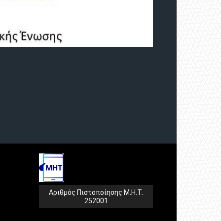
Αριθμός Πιστοποίησης Μ.Η.Τ.
252001