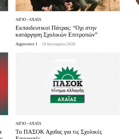
ΑΊΓΙΟ - ΑΧΑΪ́Α
Εκπαιδευτικοί Πάτρας: “Οχι στην
κατάργηση Σχολικών Επιτροπών”
Aigiovoice 1
-
16 Ιανουαρίου 2026
ΑΊΓΙΟ - ΑΧΑΪ́Α
α
To ΠΑΣΟΚ Αχαΐας για τις Σχολικές
ν
Επιτροπές