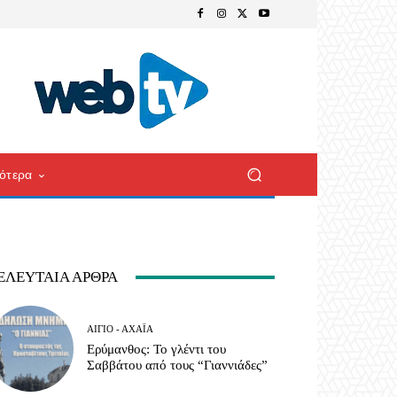
ότερα
ΕΛΕΥΤΑΊΑ ΆΡΘΡΑ
ΑΊΓΙΟ - ΑΧΑΪ́Α
Ερύμανθος: Το γλέντι του
Σαββάτου από τους “Γιαννιάδες”