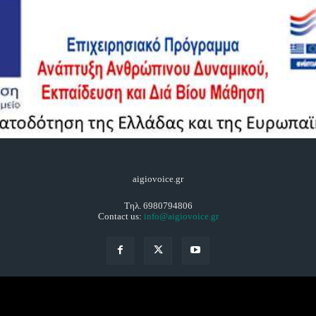
aigiovoice.gr
Τηλ. 6980794806
Contact us:
info@aigiovoice.gr