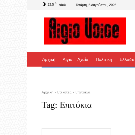
C
23.5
Aigio
Τετάρτη, 5 Αυγούστου, 2026
Αρχική
Αίγιο – Αχαΐα
Πολιτική
Ελλάδα
Αρχική
Ετικέτες
Επιτόκια
Tag:
Επιτόκια