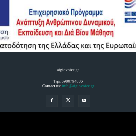
aigiovoice.gr
Τηλ. 6980794806
Contact us:
info@aigiovoice.gr