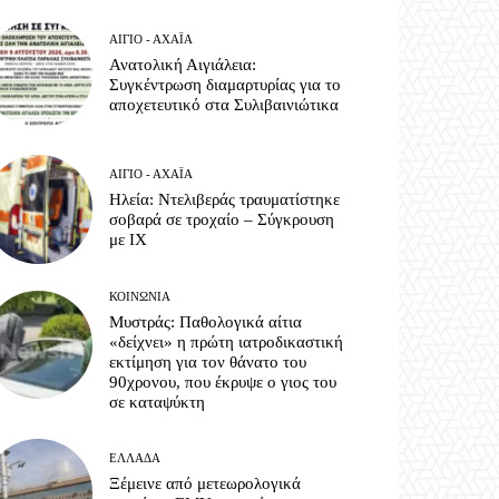
ΑΊΓΙΟ - ΑΧΑΪ́Α
Ανατολική Αιγιάλεια:
Συγκέντρωση διαμαρτυρίας για το
αποχετευτικό στα Συλιβαινιώτικα
ΑΊΓΙΟ - ΑΧΑΪ́Α
Ηλεία: Ντελιβεράς τραυματίστηκε
σοβαρά σε τροχαίο – Σύγκρουση
με ΙΧ
ΚΟΙΝΩΝΊΑ
Μυστράς: Παθολογικά αίτια
«δείχνει» η πρώτη ιατροδικαστική
εκτίμηση για τον θάνατο του
90χρονου, που έκρυψε ο γιος του
σε καταψύκτη
ΕΛΛΆΔΑ
Ξέμεινε από μετεωρολογικά