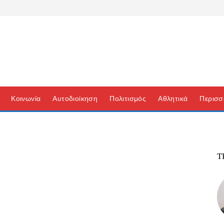
Κοινωνία
Αυτοδιοίκηση
Πολιτισμός
Αθλητικά
Περισσ
Τ