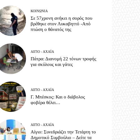
ΚΟΙΝΩΝΊΑ
Σε 57χρονη ανήκει η σορός που
βρέθηκε στον Λυκαβηττό -Από
πτώση ο θάνατός της
ΑΊΓΙΟ - ΑΧΑΪ́Α
Πάτρα: Διανομή 22 τόνων τροφής
για σκύλους και γάτες
ΑΊΓΙΟ - ΑΧΑΪ́Α
Γ. Μπέσκος: Και ο διάβολος
φοβέρα θέλει…
ΑΊΓΙΟ - ΑΧΑΪ́Α
Αίγιο: Συνεδριάζει την Τετάρτη το
Δημοτικό Συμβούλιο – Δείτε τα