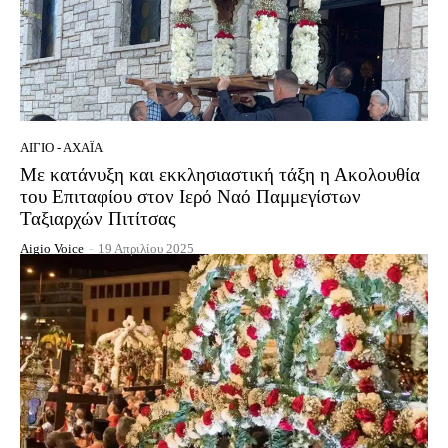
ΑΊΓΙΟ - ΑΧΑΪ́Α
Με κατάνυξη και εκκλησιαστική τάξη η Ακολουθία
του Επιταφίου στον Ιερό Ναό Παμμεγίστων
Ταξιαρχών Πιτίτσας
Aigio Voice
-
19 Απριλίου 2025