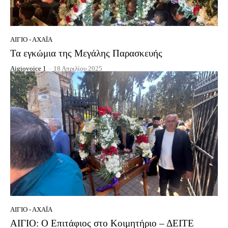
ΑΊΓΙΟ - ΑΧΑΪ́Α
Τα εγκώμια της Μεγάλης Παρασκευής
Aigiovoice 1
-
18 Απριλίου 2025
ΑΊΓΙΟ - ΑΧΑΪ́Α
ΑΙΓΙΟ: Ο Επιτάφιος στο Κοιμητήριο – ΔΕΙΤΕ