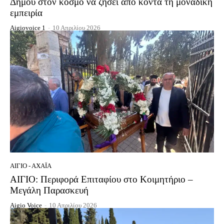
Δήμου στον κόσμο να ζήσει από κοντά τη μοναδική
εμπειρία
Aigiovoice 1
-
10 Απριλίου 2026
ΑΊΓΙΟ - ΑΧΑΪ́Α
ΑΙΓΙΟ: Περιφορά Επιταφίου στο Κοιμητήριο –
Μεγάλη Παρασκευή
Aigio Voice
-
10 Απριλίου 2026