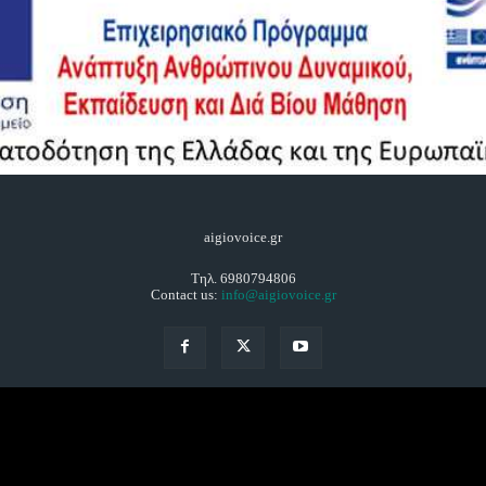
aigiovoice.gr
Τηλ. 6980794806
Contact us:
info@aigiovoice.gr