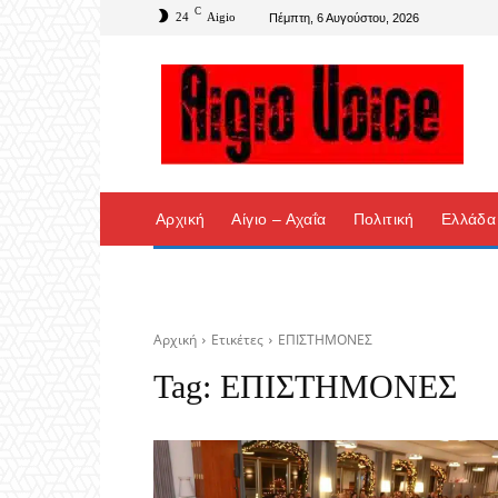
C
24
Aigio
Πέμπτη, 6 Αυγούστου, 2026
Αρχική
Αίγιο – Αχαΐα
Πολιτική
Ελλάδα
Αρχική
Ετικέτες
ΕΠΙΣΤΗΜΟΝΕΣ
Tag:
ΕΠΙΣΤΗΜΟΝΕΣ