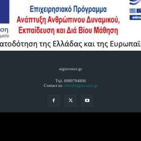
aigiovoice.gr
Τηλ. 6980794806
Contact us:
info@aigiovoice.gr