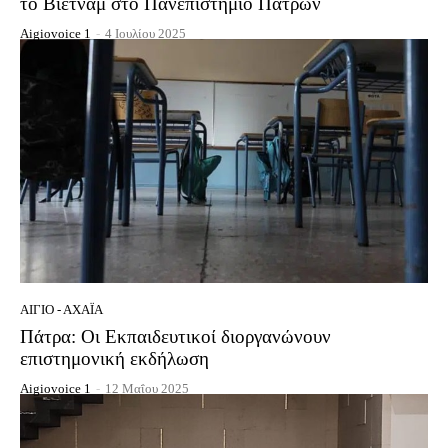
το Βιετνάμ στο Πανεπιστήμιο Πατρών
Aigiovoice 1
-
4 Ιουλίου 2025
ΑΊΓΙΟ - ΑΧΑΪ́Α
Πάτρα: Οι Εκπαιδευτικοί διοργανώνουν
επιστημονική εκδήλωση
Aigiovoice 1
-
12 Μαΐου 2025