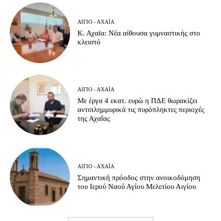
ΑΊΓΙΟ - ΑΧΑΪ́Α
Κ. Αχαϊα: Νέα αίθουσα γυμναστικής στο
κλειστό
ΑΊΓΙΟ - ΑΧΑΪ́Α
Με έργα 4 εκατ. ευρώ η ΠΔΕ θωρακίζει
αντιπλημμυρικά τις πυρόπληκτες περιοχές
της Αχαΐας
ΑΊΓΙΟ - ΑΧΑΪ́Α
Σημαντική πρόοδος στην ανοικοδόμηση
του Ιερού Ναού Αγίου Μελετίου Αιγίου