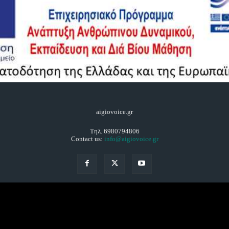
aigiovoice.gr
Τηλ. 6980794806
Contact us:
info@aigiovoice.gr