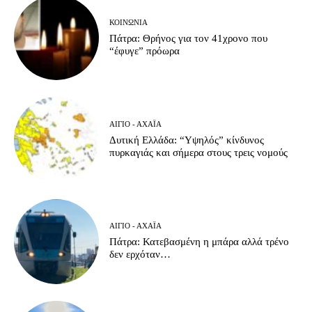
ΚΟΙΝΩΝΊΑ
Πάτρα: Θρήνος για τον 41χρονο που
“έφυγε” πρόωρα
ΑΊΓΙΟ - ΑΧΑΪ́Α
Δυτική Ελλάδα: “Υψηλός” κίνδυνος
πυρκαγιάς και σήμερα στους τρεις νομούς
ΑΊΓΙΟ - ΑΧΑΪ́Α
Πάτρα: Κατεβασμένη η μπάρα αλλά τρένο
δεν ερχόταν…