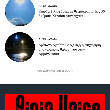
ΑΊΓΙΟ - ΑΧΑΪ́Α
Καιρός: Ηλιοφάνεια με θερμοκρασία έως 36
βαθμούς Κελσίου στην Αχαϊα
ΑΊΓΙΟ - ΑΧΑΪ́Α
Δρέπανο Αχαΐας: Σε εξέλιξη η επιχείρηση
αποκόλλησης θαλαμηγού στην
Αμμόγλωσσα
Φόρτωση περισσοτέρων