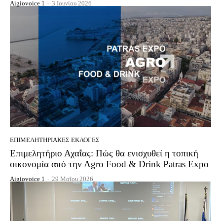
Aigiovoice 1
-
3 Ιουνίου 2026
EΠΙΜΕΛΗΤΗΡΙΑΚΈΣ ΕΚΛΟΓΈΣ
Επιμελητήριο Αχαΐας: Πώς θα ενισχυθεί η τοπική
οικονομία από την Αgro Food & Drink Patras Expo
Aigiovoice 1
-
29 Μαΐου 2026