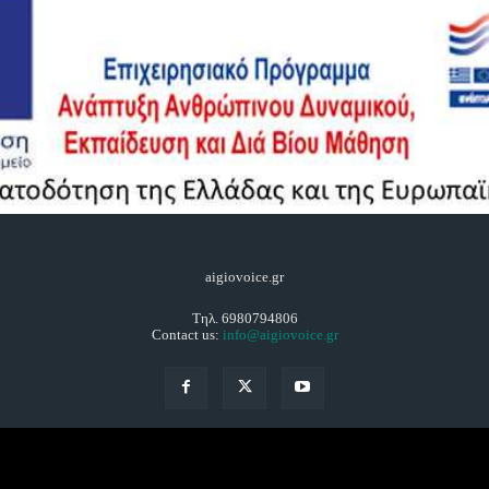
aigiovoice.gr
Τηλ. 6980794806
Contact us:
info@aigiovoice.gr