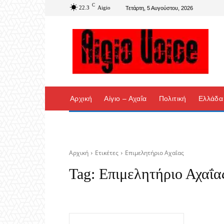
C
22.3
Aigio
Τετάρτη, 5 Αυγούστου, 2026
Αρχική
Αίγιο – Αχαΐα
Πολιτική
Ελλάδα
Αρχική
Ετικέτες
Επιμελητήριο Αχαΐας
Tag:
Επιμελητήριο Αχαΐα