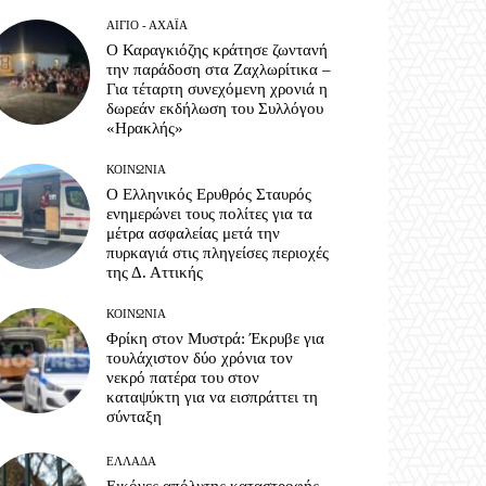
ΑΊΓΙΟ - ΑΧΑΪ́Α
Ο Καραγκιόζης κράτησε ζωντανή
την παράδοση στα Ζαχλωρίτικα –
Για τέταρτη συνεχόμενη χρονιά η
δωρεάν εκδήλωση του Συλλόγου
«Ηρακλής»
ΚΟΙΝΩΝΊΑ
Ο Ελληνικός Ερυθρός Σταυρός
ενημερώνει τους πολίτες για τα
μέτρα ασφαλείας μετά την
πυρκαγιά στις πληγείσες περιοχές
της Δ. Αττικής
ΚΟΙΝΩΝΊΑ
Φρίκη στον Μυστρά: Έκρυβε για
τουλάχιστον δύο χρόνια τον
νεκρό πατέρα του στον
καταψύκτη για να εισπράττει τη
σύνταξη
ΕΛΛΆΔΑ