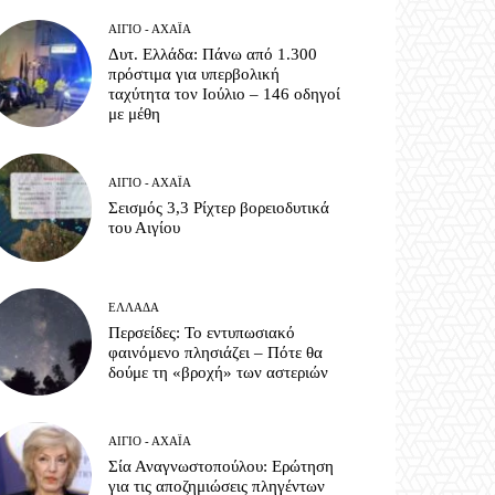
ΑΊΓΙΟ - ΑΧΑΪ́Α
Δυτ. Ελλάδα: Πάνω από 1.300
πρόστιμα για υπερβολική
ταχύτητα τον Ιούλιο – 146 οδηγοί
με μέθη
ΑΊΓΙΟ - ΑΧΑΪ́Α
Σεισμός 3,3 Ρίχτερ βορειοδυτικά
του Αιγίου
ΕΛΛΆΔΑ
Περσείδες: Το εντυπωσιακό
φαινόμενο πλησιάζει – Πότε θα
δούμε τη «βροχή» των αστεριών
ΑΊΓΙΟ - ΑΧΑΪ́Α
Σία Αναγνωστοπούλου: Ερώτηση
για τις αποζημιώσεις πληγέντων