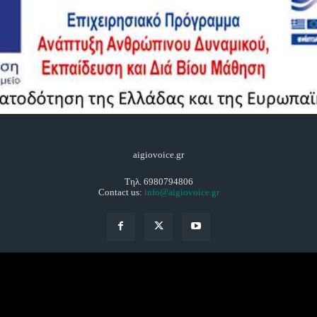
aigiovoice.gr
Τηλ. 6980794806
Contact us:
info@aigiovoice.gr