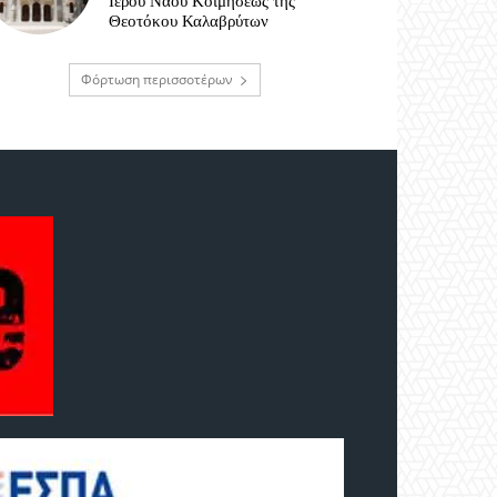
Ιερού Ναού Κοιμήσεως της
Θεοτόκου Καλαβρύτων
Φόρτωση περισσοτέρων