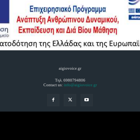
aigiovoice.gr
Τηλ. 6980794806
Contact us:
info@aigiovoice.gr