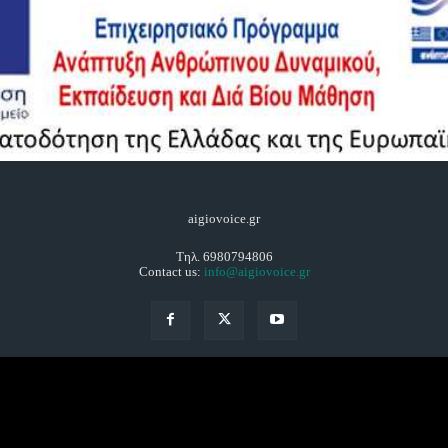
aigiovoice.gr
Τηλ. 6980794806
Contact us:
info@aigiovoice.gr