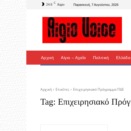
C
24.6
Aigio
Παρασκευή, 7 Αυγούστου, 2026
Αρχική
Αίγιο – Αχαΐα
Πολιτική
Ελλάδα
Αρχική
Ετικέτες
Επιχειρησιακό Πρόγραμμα ΠΔΕ
Tag:
Επιχειρησιακό Πρό