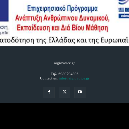
aigiovoice.gr
Τηλ. 6980794806
Contact us:
info@aigiovoice.gr