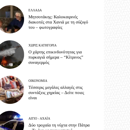
ΕΛΛΆΔΑ
Μητσοτάκης: Καλοκαιρινές
διακοπές στα Χανιά με τη σύζυγό
του – φωτογραφίες
ΧΩΡΊΣ ΚΑΤΗΓΟΡΊΑ
Ο χάρτης επικινδυνότητας για
πυρκαγιά σήμερα – “Κίτρινος”
συναγερμός
ΟΙΚΟΝΟΜΊΑ
Tέσσερις μεγάλες αλλαγές στις
συντάξεις χηρείας – Δείτε ποιες
είναι
ΑΊΓΙΟ - ΑΧΑΪ́Α
Δύο τροχαία τη νύχτα στην Πάτρα