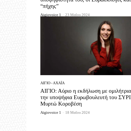
“πήχης”
Aigiovoice 1
-
23 Μαΐου 2024
ΑΊΓΙΟ - ΑΧΑΪ́Α
ΑΙΓΙΟ: Αύριο η εκδήλωση με ομιλήτρια
την υποψήφια Ευρωβουλευτή του ΣΥΡ
Μυρτώ Κοροβέση
Aigiovoice 1
-
18 Μαΐου 2024