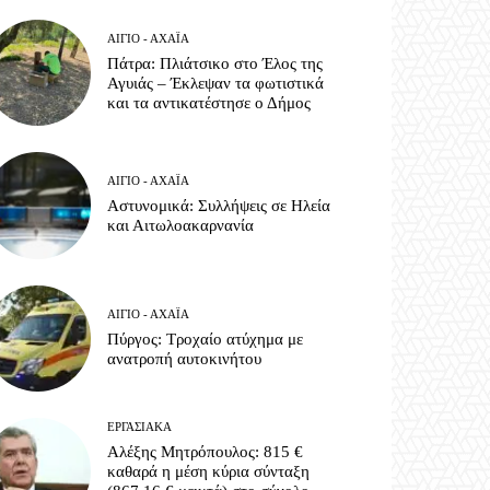
ΑΊΓΙΟ - ΑΧΑΪ́Α
Πάτρα: Πλιάτσικο στο Έλος της
Αγυιάς – Έκλεψαν τα φωτιστικά
και τα αντικατέστησε ο Δήμος
ΑΊΓΙΟ - ΑΧΑΪ́Α
Αστυνομικά: Συλλήψεις σε Ηλεία
και Αιτωλοακαρνανία
ΑΊΓΙΟ - ΑΧΑΪ́Α
Πύργος: Τροχαίο ατύχημα με
ανατροπή αυτοκινήτου
ΕΡΓΑΣΙΑΚΆ
Αλέξης Μητρόπουλος: 815 €
καθαρά η μέση κύρια σύνταξη