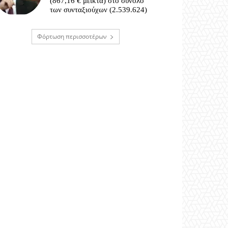
(867,16 € μεικτά) στο σύνολο
των συνταξιούχων (2.539.624)
Φόρτωση περισσοτέρων