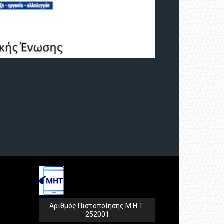
Αριθμός Πιστοποίησης Μ.Η.Τ.
252001