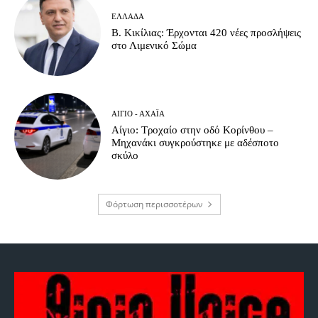
ΕΛΛΆΔΑ
Β. Κικίλιας: Έρχονται 420 νέες προσλήψεις
στο Λιμενικό Σώμα
ΑΊΓΙΟ - ΑΧΑΪ́Α
Αίγιο: Τροχαίο στην οδό Κορίνθου –
Μηχανάκι συγκρούστηκε με αδέσποτο
σκύλο
Φόρτωση περισσοτέρων